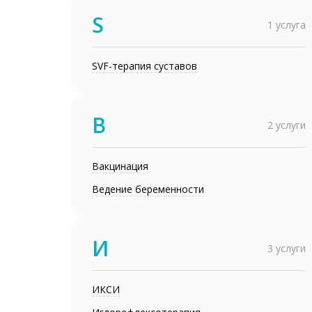
S
1 услуга
SVF-терапия суставов
В
2 услуги
Вакцинация
Ведение беременности
И
3 услуги
ИКСИ