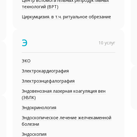
Центр вспомогательных репродуктивных
технологий (ВРТ)
Циркумцизия. в т.ч. ритуальное обрезание
Э
10 услуг
ЭКО
Электрокардиография
Электроэнцефалография
Эндовенозная лазерная коагуляция вен
(ЭВЛК)
Эндокринология
Эндоскопическое лечение желчекаменной
болезни
Эндоскопия