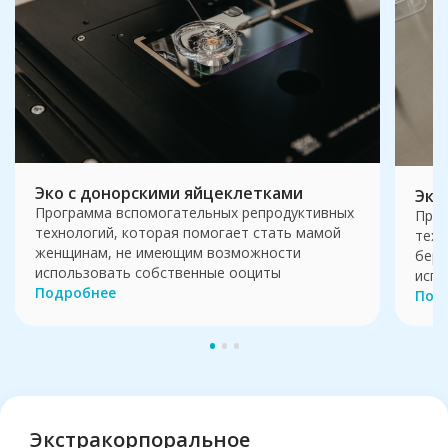
Эко с донорскими яйцеклетками
Эко
Программа вспомогательных репродуктивных
Прог
технологий, которая помогает стать мамой
техн
женщинам, не имеющим возможности
бере
использовать собственные ооциты
испо
Подробнее
Под
Экстракорпоральное