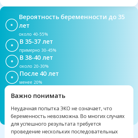
Вероятность беременности до 35
лет
около 40-55%
В 35-37 лет
примерно 30-45%
В 38-40 лет
около 20-30%
После 40 лет
менее 20%
Важно понимать
Неудачная попытка ЭКО не означает, что
беременность невозможна. Во многих случаях
для успешного результата требуется
проведение нескольких последовательных