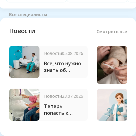
Все специалисты
Новости
Смотреть все
Новости
05.08.2026
С
н
Все, что нужно
«
знать об
м
операциях в
N
клинике
д
«Бионика»
я
Новости
23.07.2026
Н
Теперь
П
попасть к
В
педиатру
д
можно в день
г
обращения