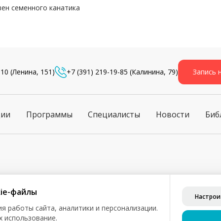
вен семенного канатика
-10
(Ленина, 151)
+7 (391) 219-19-85
(Калинина, 79)
Запись 
ции
Программы
Специалисты
Новости
Биб
ознакомления и не является публичной офертой (ст. 435 ГК РФ, 
ie-файлы
Настрои
бработку персональных данных
я работы сайта, аналитики и персонализации.
х использование.