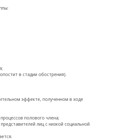
ппы:
а;
нопостит в стадии обострения).
ительном эффекте, полученном в ходе
 процессов полового члена;
 представителей лиц с низкой социальной
ается.