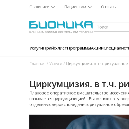
О клинике
Пациентам
Отзывы
Услуги
Прайс-лист
Программы
Акции
Специалист
Главная
/
Услуги
/
Циркумцизия. в т.ч. ритуальное
Циркумцизия. в т.ч. 
Плановое оперативное вмешательство иссечения
называется циркумцизицией. Выполняют эту опе
отдельных вероисповеданиях ритуальное обрезан