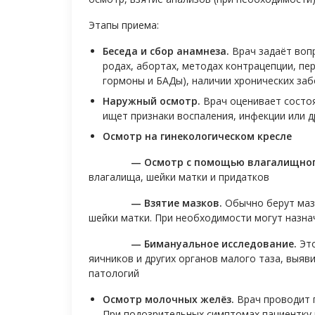
Этапы приема:
Беседа и сбор анамнеза.
Врач задаёт воп
родах, абортах, методах контрацепции, пе
гормоны и БАДы), наличии хронических заб
Наружный осмотр.
Врач оценивает состо
ищет признаки воспаления, инфекции или д
Осмотр на гинекологическом кресле
—
Осмотр с помощью влагалищног
влагалища, шейки матки и придатков
— Взятие мазков.
Обычно берут мазо
шейки матки. При необходимости могут назна
— Бимануальное исследование.
Это
яичников и других органов малого таза, выяв
патологий
Осмотр молочных желёз.
Врач проводит 
При подозрительных симптомах пациентку 