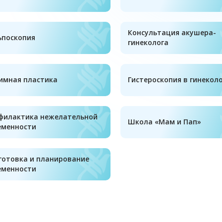
Консультация акушера-
ьпоскопия
гинеколога
имная пластика
Гистероскопия в гинекол
филактика нежелательной
Школа «Мам и Пап»
еменности
готовка и планирование
еменности