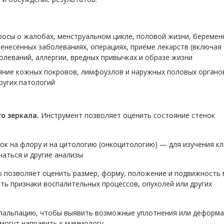
росы о жалобах, менструальном цикле, половой жизни, беремен
ренесённых заболеваниях, операциях, приёме лекарств (включая
олеваний, аллергии, вредных привычках и образе жизни
яние кожных покровов, лимфоузлов и наружных половых орган
ругих патологий
о зеркала.
Инструмент позволяет оценить состояние стенок
к на флору и на цитологию (онкоцитологию) — для изучения к
чаться и другие анализы
 позволяет оценить размер, форму, положение и подвижность 
ить признаки воспалительных процессов, опухолей или других
пальпацию, чтобы выявить возможные уплотнения или деформа
могут направить к маммологу