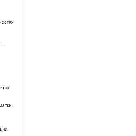
ностях,
ов —
леток
матки,
ции.