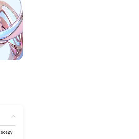
еседу,