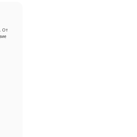
. От
вие