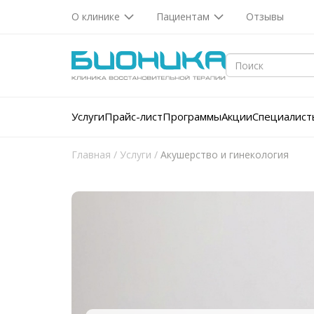
О клинике
Пациентам
Отзывы
Услуги
Прайс-лист
Программы
Акции
Специалист
Главная
/
Услуги
/
Акушерство и гинекология