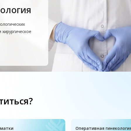
кология
кологических
и хирургическое
титься?
 матки
Оперативная гинекологи