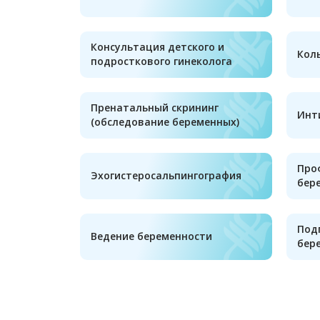
Консультация детского и
Кол
подросткового гинеколога
Пренатальный скрининг
Инт
(обследование беременных)
Про
Эхогистеросальпингография
бер
Под
Ведение беременности
бер