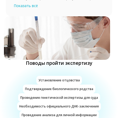
отцовства, родства исключается или
Показать всё
возможность равняется 0%).
Исследуя геном испытуемых, экспертизой
определяется принадлежность биологического
материала конкретным лицам и, таким образом,
определяет процент их родства. Для
исследования могут использовать любые
биологические материалы. Это может быть
образец буквального эпителия, отражающего
физиологические и патофизиологические
Поводы пройти экспертизу
процессы испытуемых, например слюна.
Получить образец может сам исследуемый,
согласно определенным инструкциям, или пробы
берут в лабораториях.
Установление отцовства
Подтверждение биологического родства
Проведение генетической экспертизы для суда
Необходимость официального ДНК-заключения
Проведение анализа для личной информации