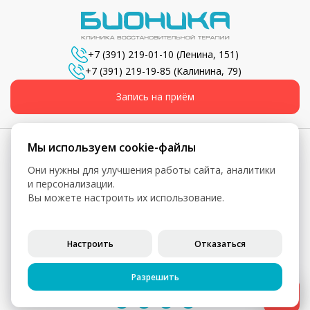
+7 (391) 219-01-10
(Ленина, 151)
+7 (391) 219-19-85
(Калинина, 79)
Запись на приём
Мы используем cookie-файлы
Они нужны для улучшения работы сайта, аналитики
© 2026, Бионика - Сеть медицинских центров
и персонализации.
Вы можете настроить их использование.
Вся информация, включая цены, представлена для
ознакомления и не является публичной офертой (ст. 435 ГК
РФ, ст. 437 ГК РФ)
Настроить
Отказаться
Политика конфиденциальности
Согласие на обработку персональных данных
Разрешить