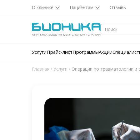
О клинике
Пациентам
Отзывы
Услуги
Прайс-лист
Программы
Акции
Специалист
Главная
/
Услуги
/
Операции по травматологии и 