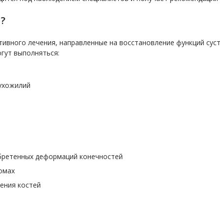
?
тивного лечения, направленные на восстановление функций сус
огут выполняться:
ухожилий
м
бретенных деформаций конечностей
омах
ения костей