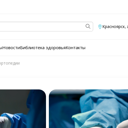
Красноярск
,
ы
Новости
Библиотека здоровья
Контакты
ортопедии