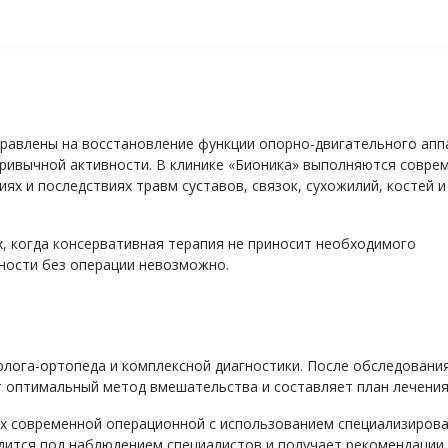
равлены на восстановление функции опорно-двигательного апп
привычной активности. В клинике «Бионика» выполняются совре
ях и последствиях травм суставов, связок, сухожилий, костей и
х, когда консервативная терапия не приносит необходимого
ности без операции невозможно.
олога-ортопеда и комплексной диагностики. После обследовани
т оптимальный метод вмешательства и составляет план лечения
ях современной операционной с использованием специализиров
дится под наблюдением специалистов и получает рекомендации