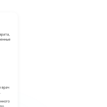
арата,
менные
я врач
.
анного
 по