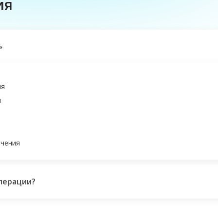
ия
»
ия
и
ечения
перации?