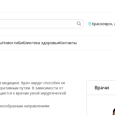
Красноярск
,
ы
Новости
Библиотека здоровья
Контакты
 медицине. Врач-хирург способен не
Врачи
еративным путем. В зависимости от
аются к врачам узкой хирургической
азнообразным направлениям: