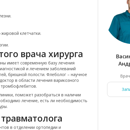
лезни.
-жировой клетчатки.
гии.
того врача хирурга
кин Алексей
Овчаренко Михаил
Васи
ины имеет современную базу лечения
ергеевич
Юрьевич
Анд
диагностикой и лечением заболеваний
тей, брюшной полости. Флеболог – научное
тель руководителя
Врач - хирург
Врач
 доктор в области лечения варикозного
инского центра на
и тромбофлебитов.
Калинина
Записаться
Зап
клиники, поможет разобраться в наличии
еобходимо лечение, есть ли необходимость
Записаться
уры.
 травматолога
нтов в отделении ортопедии и