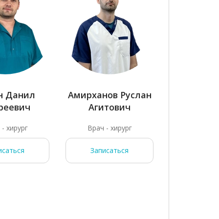
н Данил
Амирханов Руслан
Жуков Н
реевич
Агитович
Серге
 - хирург
Врач - хирург
Детский врач -
исаться
Записаться
Записа