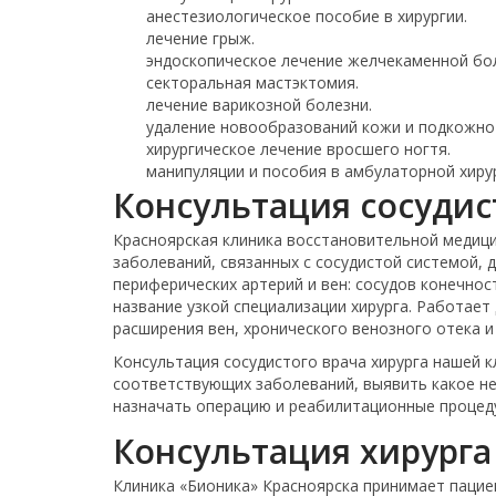
анестезиологическое пособие в хирургии.
лечение грыж.
эндоскопическое лечение желчекаменной бо
секторальная мастэктомия.
лечение варикозной болезни.
удаление новообразований кожи и подкожно
хирургическое лечение вросшего ногтя.
манипуляции и пособия в амбулаторной хирур
Консультация сосудис
Саут
Красноярская клиника восстановительной медиц
С
заболеваний, связанных с сосудистой системой, 
периферических артерий и вен: сосудов конечнос
Замести
название узкой специализации хирурга. Работает
ОП Медиц
расширения вен, хронического венозного отека 
Консультация сосудистого врача хирурга нашей 
соответствующих заболеваний, выявить какое н
назначать операцию и реабилитационные процед
Консультация хирурга
Клиника «Бионика» Красноярска принимает пацие