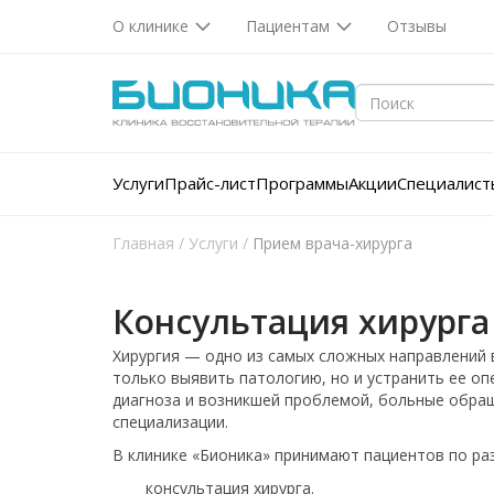
О клинике
Пациентам
Отзывы
Услуги
Прайс-лист
Программы
Акции
Специалист
Главная
/
Услуги
/
Прием врача-хирурга
Консультация хирурга
Хирургия — одно из самых сложных направлений в
только выявить патологию, но и устранить ее оп
диагноза и возникшей проблемой, больные обращ
специализации.
В клинике «Бионика» принимают пациентов по р
консультация хирурга.