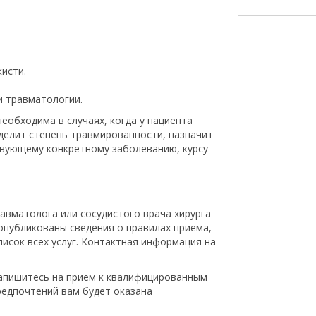
исти.
и травматологии.
еобходима в случаях, когда у пациента
еделит степень травмированности, назначит
твующему конкретному заболеванию, курсу
авматолога или сосудистого врача хирурга
опубликованы сведения о правилах приема,
писок всех услуг. Контактная информация на
апишитесь на прием к квалифицированным
редпочтений вам будет оказана