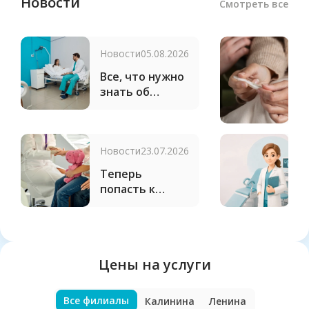
Новости
Смотреть все
Новости
05.08.2026
С
н
Все, что нужно
«
знать об
м
операциях в
N
клинике
д
«Бионика»
я
Новости
23.07.2026
Н
Теперь
П
попасть к
В
педиатру
д
можно в день
г
обращения
Цены на услуги
Все филиалы
Калинина
Ленина