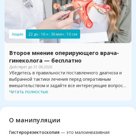
Акции
22 дн : 16 ч : 36 мин : 09 сек
Второе мнение оперирующего врача-
гинеколога — бесплатно
Действует до
31.08.2026
Убедитесь в правильности поставленного диагноза и
выбранной тактики лечения перед оперативным
вмешательством и задайте все интересующие вопросы
Читать полностью
о предстоящем лечении
О манипуляции
Гистерорезектоскопия
— это малоинвазивная