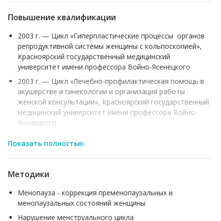
Повышение квалификации
2003 г. — Цикл «Гиперпластические процессы органов
репродуктивной системы женщины с кольпоскопией»,
Красноярский государственный медицинский
университет имени профессора Войно-Ясенецкого
2003 г. — Цикл «Лечебно-профилактическая помощь в
акушерстве и гинекологии и организация работы
женской консультации», Красноярский государственный
медицинский университет имени профессора Войно-
Ясенецкого
2009 г. — Цикл «Акушерство и гинекология»,
Показать полностью
Красноярский государственный медицинский
университет имени профессора Войно-Ясенецкого
2011 г. — Цикл «Вопросы ОВП в акушерстве и
Методики
гинекологии», Красноярский государственный
медицинский университет имени профессора Войно-
Менопауза - коррекция пременопаузальных и
Ясенецкого
менопаузальных состояний женщины
2013 г. — Цикл «Теоретический и практический основы
Нарушение менструального цикла