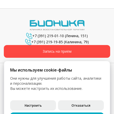
+7 (391) 219-01-10
(Ленина, 151)
+7 (391) 219-19-85
(Калинина, 79)
Запись на приём
Мы используем cookie-файлы
Они нужны для улучшения работы сайта, аналитики
© 2026, Бионика - Сеть медицинских центров
и персонализации.
Вы можете настроить их использование.
Вся информация, включая цены, представлена для
ознакомления и не является публичной офертой (ст. 435 ГК
РФ, ст. 437 ГК РФ)
Настроить
Отказаться
Политика конфиденциальности
Согласие на обработку персональных данных