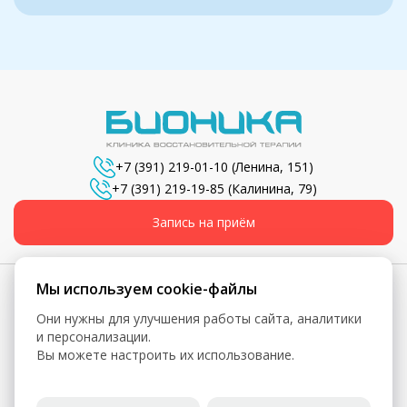
+7 (391) 219-01-10
(Ленина, 151)
+7 (391) 219-19-85
(Калинина, 79)
Запись на приём
Мы используем cookie-файлы
Они нужны для улучшения работы сайта, аналитики
© 2026, Бионика - Сеть медицинских центров
и персонализации.
Вы можете настроить их использование.
Вся информация, включая цены, представлена для
ознакомления и не является публичной офертой (ст. 435 ГК
РФ, ст. 437 ГК РФ)