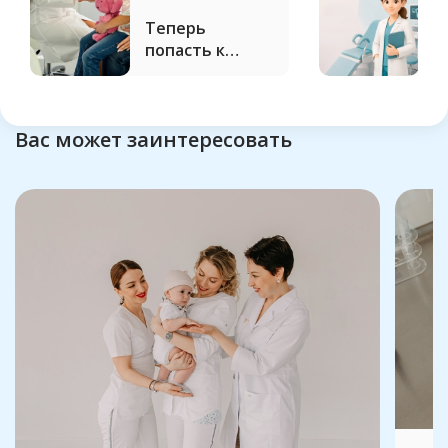
Теперь
П
попасть к
В
педиатру
д
можно в день
г
обращения
Вас может заинтересовать