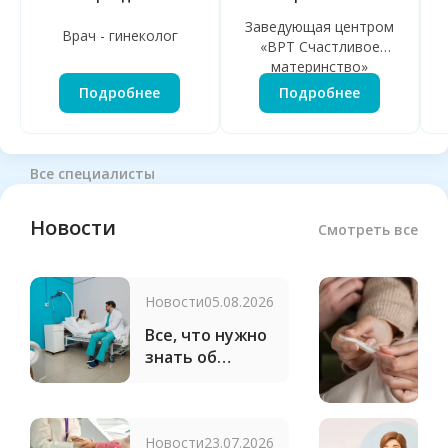
Заведующая центром
Врач - гинеколог
«ВРТ Счастливое
материнство»
Подробнее
Подробнее
Все специалисты
Новости
Смотреть все
Новости
05.08.2026
С
н
Все, что нужно
«
знать об
м
операциях в
N
клинике
д
«Бионика»
я
Новости
23.07.2026
Н