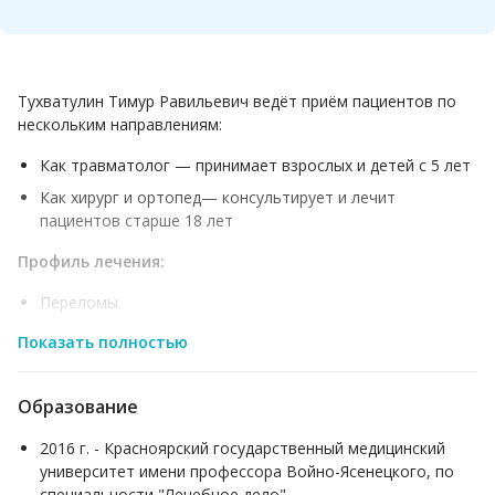
Тухватулин Тимур Равильевич ведёт приём пациентов по
нескольким направлениям:
Как травматолог — принимает взрослых и детей с 5 лет
Как хирург и ортопед— консультирует и лечит
пациентов старше 18 лет
Профиль лечения:
Переломы
Артрозы
Показать полностью
Раны
Вывихи
Образование
Абсцесс
2016 г. - Красноярский государственный медицинский
Сколиоз
университет имени профессора Войно-Ясенецкого, по
Варикоз
специальности "Лечебное дело"