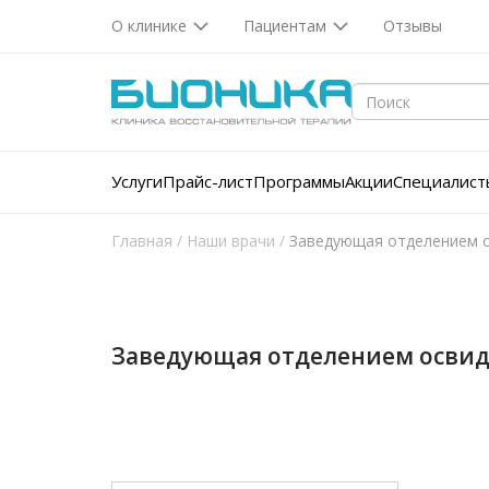
О клинике
Пациентам
Отзывы
Услуги
Прайс-лист
Программы
Акции
Специалист
Главная
/
Наши врачи
/
Заведующая отделением о
Заведующая отделением освид