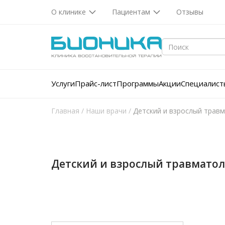
О клинике
Пациентам
Отзывы
Услуги
Прайс-лист
Программы
Акции
Специалист
Главная
/
Наши врачи
/
Детский и взрослый травм
Детский и взрослый травматол