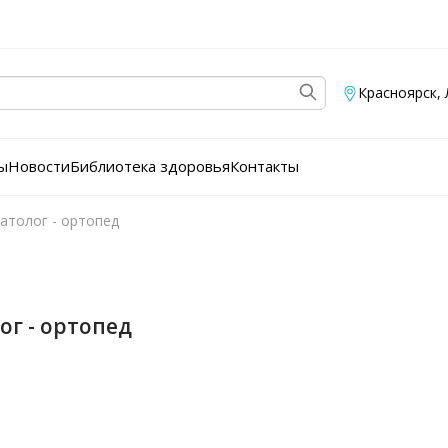
Красноярск
,
ы
Новости
Библиотека здоровья
Контакты
атолог - ортопед
ог - ортопед