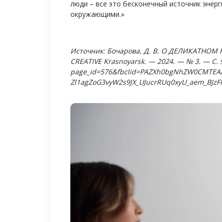
люди – все это бесконечный источник энерг
окружающими.»
Источник: Бочарова, Д. В. О ДЕЛИКАТНОМ Н
CREATIVE Krasnoyarsk. — 2024. — № 3. — С. 96
page_id=576&fbclid=PAZXh0bgNhZW0CMTEA
Zl1agZoG3vyW2s9JX_UJucrRUq0xyU_aem_BJ