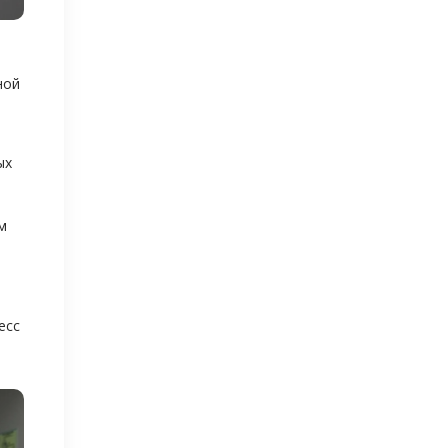
е
ной
ых
м
есс