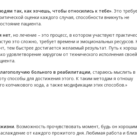
людям так, как хочешь, чтобы относились к тебе»
. Это требу
ритической оценки каждого случая, способности вникнуть не
состояние пациента.
м нет
, но лечение – это процесс, в котором участвуют практиче
частую это сложно, требует времени и эмоциональных ресурсов. 
нт, тем быстрее достигается желаемый результат. Путь к хоро
ько удовлетворение хирургом от технического исполнения своей
циента.
лагополучию больного в реабилитации
, стараюсь мыслить в
оту способы для достижения этого. К таким методам я отношу
го копчикового хода, а также модификации этих способов.»
 жизни
. Возможность прочувствовать момент, будь он хороши
наслаждение от каждого прожитого дня. Любимая работа и близ