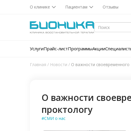
О клинике
Пациентам
Отзывы
Услуги
Прайс-лист
Программы
Акции
Специалист
Главная
/
Новости
/
О важности своевременного 
О важности своевр
проктологу
#СМИ о нас