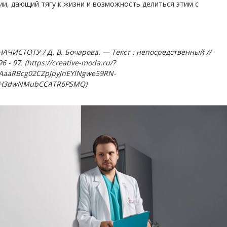
ии, дающий тягу к жизни и возможность делиться этим с
АЧИСТОТУ / Д. В. Бочарова. — Текст : непосредственный //
 - 97. (https://creative-moda.ru/?
AaaRBcg02CZpJpyJnEYlNgwe59RN-
zFH3dwNMubCCATR6PSMQ)