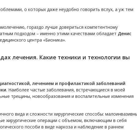
облемами, о которых даже неудобно говорить вслух, а уж тем
 самолечению, гораздо лучше довериться компетентному
катным подходом – именно этими качествами обладает
Денис
медицинского центра «Бионика».
дах лечения. Какие техники и технологии вы
диагностикой, лечением и профилактикой заболеваний
шки
. Наиболее частые заболевания, встречающиеся в моей
альные трещины, новообразования и воспалительные изменения
ичного вида и сложности хирургические способы: малоинвазивн
ые хирургические операции с объемом, включающим в себя
огического пособи в виде наркоза и наблюдение в раннем