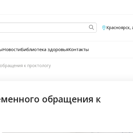
Красноярск
,
ы
Новости
Библиотека здоровья
Контакты
обращения к проктологу
еменного обращения к