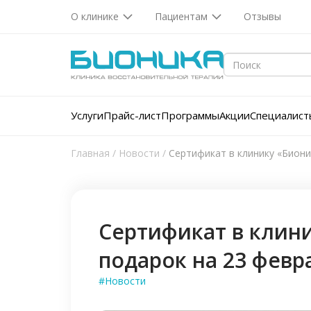
О клинике
Пациентам
Отзывы
Услуги
Прайс-лист
Программы
Акции
Специалист
Главная
/
Новости
/
Сертификат в клинику «Бион
Сертификат в клин
подарок на 23 февр
#Новости