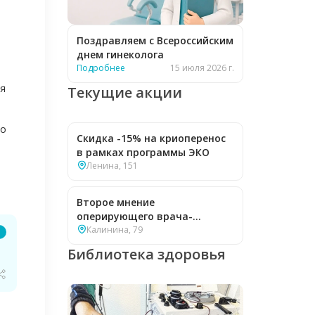
Поздравляем с Всероссийским
днем гинеколога
Подробнее
15 июля 2026 г.
ся
Текущие акции
то
Скидка -15% на криоперенос
в рамках программы ЭКО
Ленина, 151
Второе мнение
оперирующего врача-
гинеколога — бесплатно
Калинина, 79
Библиотека здоровья