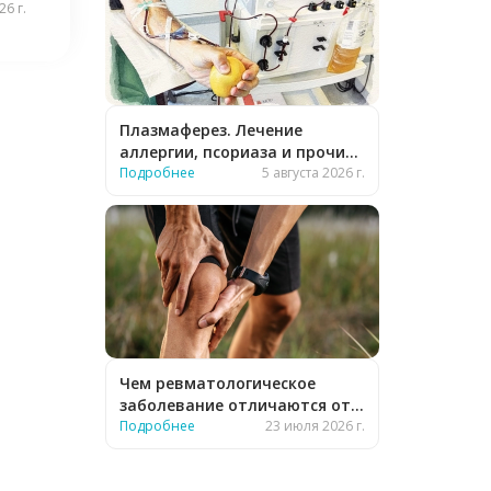
6 г.
Плазмаферез. Лечение
аллергии, псориаза и прочих
заболеваний
Подробнее
5 августа 2026 г.
Чем ревматологическое
заболевание отличаются от
обычного?
Подробнее
23 июля 2026 г.