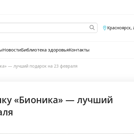
Красноярск
,
ы
Новости
Библиотека здоровья
Контакты
ика» — лучший подарок на 23 февраля
ику «Бионика» — лучший
аля