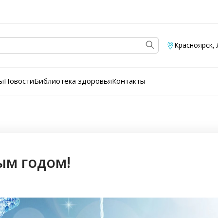
Красноярск
,
ы
Новости
Библиотека здоровья
Контакты
ым годом!