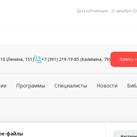
Дата публикации : 31 декабря 201
-10
(Ленина, 151)
+7 (391) 219-19-85
(Калинина, 79)
Запись 
ции
Программы
Специалисты
Новости
Биб
ознакомления и не является публичной офертой (ст. 435 ГК РФ, 
ie-файлы
Настрои