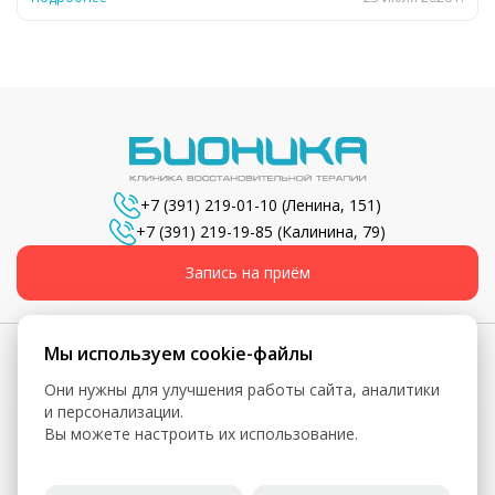
+7 (391) 219-01-10
(Ленина, 151)
+7 (391) 219-19-85
(Калинина, 79)
Запись на приём
Мы используем cookie-файлы
Они нужны для улучшения работы сайта, аналитики
© 2026, Бионика - Сеть медицинских центров
и персонализации.
Вы можете настроить их использование.
Вся информация, включая цены, представлена для
ознакомления и не является публичной офертой (ст. 435 ГК
РФ, ст. 437 ГК РФ)