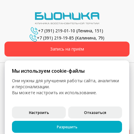
+7 (391) 219-01-10
(Ленина, 151)
+7 (391) 219-19-85
(Калинина, 79)
Запись на приём
Мы используем cookie-файлы
Они нужны для улучшения работы сайта, аналитики
© 2026, Бионика - Сеть медицинских центров
и персонализации.
Вы можете настроить их использование.
Вся информация, включая цены, представлена для
ознакомления и не является публичной офертой (ст. 435 ГК
РФ, ст. 437 ГК РФ)
Настроить
Отказаться
Политика конфиденциальности
Согласие на обработку персональных данных
Разрешить