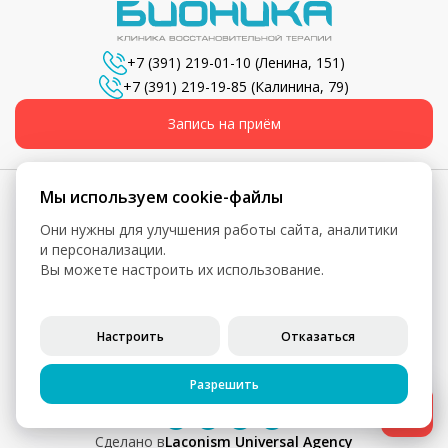
+7 (391) 219-01-10
(Ленина, 151)
+7 (391) 219-19-85
(Калинина, 79)
Запись на приём
Мы используем cookie-файлы
Они нужны для улучшения работы сайта, аналитики
© 2026, Бионика - Сеть медицинских центров
и персонализации.
Вы можете настроить их использование.
Вся информация, включая цены, представлена для
ознакомления и не является публичной офертой (ст. 435 ГК
РФ, ст. 437 ГК РФ)
Настроить
Отказаться
Политика конфиденциальности
Согласие на обработку персональных данных
Разрешить
Cделано в
Laconism Universal Agency