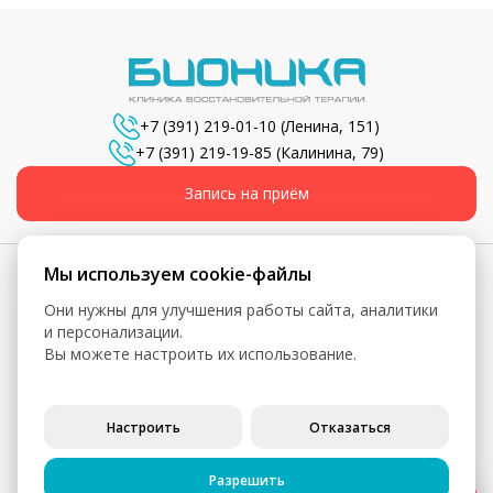
+7 (391) 219-01-10
(Ленина, 151)
+7 (391) 219-19-85
(Калинина, 79)
Запись на приём
Мы используем cookie-файлы
Они нужны для улучшения работы сайта, аналитики
© 2026, Бионика - Сеть медицинских центров
и персонализации.
Вы можете настроить их использование.
Вся информация, включая цены, представлена для
ознакомления и не является публичной офертой (ст. 435 ГК
РФ, ст. 437 ГК РФ)
Настроить
Отказаться
Политика конфиденциальности
Согласие на обработку персональных данных
Разрешить