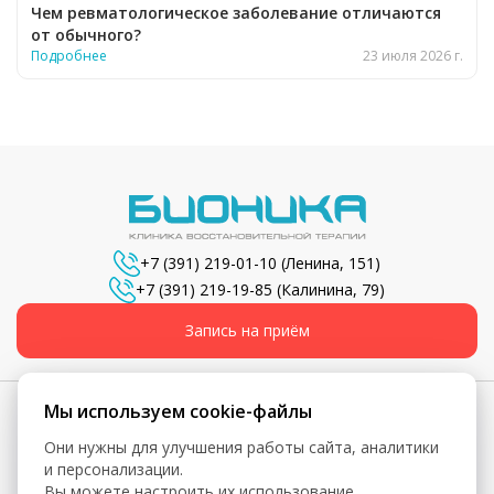
Чем ревматологическое заболевание отличаются
от обычного?
Подробнее
23 июля 2026 г.
+7 (391) 219-01-10
(Ленина, 151)
+7 (391) 219-19-85
(Калинина, 79)
Запись на приём
Мы используем cookie-файлы
Они нужны для улучшения работы сайта, аналитики
© 2026, Бионика - Сеть медицинских центров
и персонализации.
Вы можете настроить их использование.
Вся информация, включая цены, представлена для