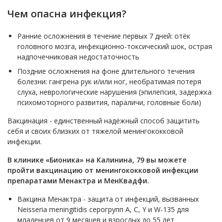
Чем опасна инфекция?
Ранние осложнения в течение первых 7 дней: отёк
головного мозга, инфекционно-токсический шок, острая
надпочечниковая недостаточность
Поздние осложнения на фоне длительного течения
болезни: гангрена рук и/или ног, необратимая потеря
слуха, неврологические нарушения (эпилепсия, задержка
психомоторного развития, параличи, головные боли)
Вакцинация - единственный надёжный способ защитить
себя и своих близких от тяжелой менингококковой
инфекции.
В клинике «Бионика» на Калинина, 79 вы можете
пройти вакцинацию от менингококковой инфекции
препаратами Менактра и МенКвадфи.
Вакцина Менактра - защита от инфекций, вызванных
Neisseria meningitidis серогрупп А, С, Y и W-135 для
младенцев от 9 месяцев и взрослых до 55 лет