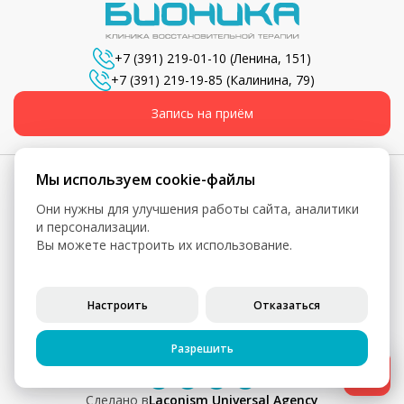
+7 (391) 219-01-10
(Ленина, 151)
+7 (391) 219-19-85
(Калинина, 79)
Запись на приём
Мы используем cookie-файлы
Они нужны для улучшения работы сайта, аналитики
© 2026, Бионика - Сеть медицинских центров
и персонализации.
Вы можете настроить их использование.
Вся информация, включая цены, представлена для
ознакомления и не является публичной офертой (ст. 435 ГК
РФ, ст. 437 ГК РФ)
Настроить
Отказаться
Политика конфиденциальности
Согласие на обработку персональных данных
Разрешить
Cделано в
Laconism Universal Agency