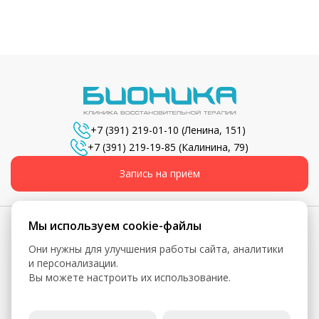
+7 (391) 219-01-10
(Ленина, 151)
+7 (391) 219-19-85
(Калинина, 79)
Запись на приём
Мы используем cookie-файлы
Они нужны для улучшения работы сайта, аналитики
© 2026, Бионика - Сеть медицинских центров
и персонализации.
Вы можете настроить их использование.
Вся информация, включая цены, представлена для
ознакомления и не является публичной офертой (ст. 435 ГК
РФ, ст. 437 ГК РФ)