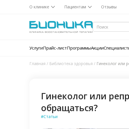
О клинике
Пациентам
Отзывы
Услуги
Прайс-лист
Программы
Акции
Специалист
Главная
/
Библиотека здоровья
/
Гинеколог или р
Гинеколог или репр
обращаться?
#Статьи