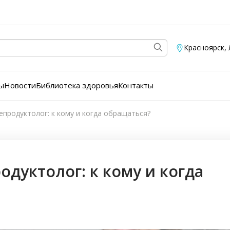
Красноярск
,
ы
Новости
Библиотека здоровья
Контакты
епродуктолог: к кому и когда обращаться?
одуктолог: к кому и когда