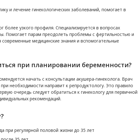
ику и лечение гинекологических заболеваний, помогает в
ог более узкого профиля. Специализируется в вопросах
ры. Помогает парам преодолеть проблемы с фертильностью и
я современные медицинские знания и вспомогательные
иться при планировании беременности?
омендуется начать с консультации акушера-гинеколога. Врач
 при необходимости направит к репродуктологу. Это правило
первую очередь следует обратиться к гинекологу для первичной
дивидуальных рекомендаций.
у?
да при регулярной половой жизни до 35 лет
после 35 лет