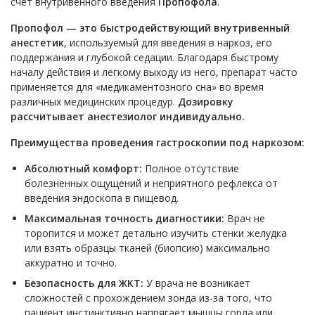
счет внутривенного введения
Пропофола
.
Пропофол — это быстродействующий внутривенный
анестетик
, используемый для введения в наркоз, его
поддержания и глубокой седации. Благодаря быстрому
началу действия и легкому выходу из него, препарат часто
применяется для «медикаментозного сна» во время
различных медицинских процедур.
Дозировку
рассчитывает анестезиолог индивидуально.
Преимущества проведения гастроскопии под наркозом:
Абсолютный комфорт:
Полное отсутствие
болезненных ощущений и неприятного рефлекса от
введения эндоскопа в пищевод.
Максимальная точность диагностики:
Врач не
торопится и может детально изучить стенки желудка
или взять образцы тканей (биопсию) максимально
аккуратно и точно.
Безопасность для ЖКТ:
У врача не возникает
сложностей с прохождением зонда из-за того, что
пациент инстинктивно напрягает мышцы горла или