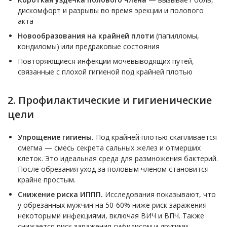
дискомфорт и разрывы во время эрекции и полового
акта
Новообразования на крайней плоти
(папилломы,
кондиломы) или предраковые состояния
Повторяющиеся инфекции мочевыводящих путей,
связанные с плохой гигиеной под крайней плотью
2. Профилактические и гигиенические
цели
Упрощение гигиены.
Под крайней плотью скапливается
смегма — смесь секрета сальных желез и отмерших
клеток. Это идеальная среда для размножения бактерий.
После обрезания уход за половым членом становится
крайне простым.
Снижение риска ИППП.
Исследования показывают, что
у обрезанных мужчин на 50-60% ниже риск заражения
некоторыми инфекциями, включая ВИЧ и ВПЧ. Также
снижается риск заражения сифилисом и другими