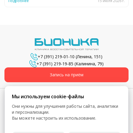
Подробнее
15 июля 2026 г.
+7 (391) 219-01-10
(Ленина, 151)
+7 (391) 219-19-85
(Калинина, 79)
Запись на приём
Мы используем cookie-файлы
Они нужны для улучшения работы сайта, аналитики
© 2026, Бионика - Сеть медицинских центров
и персонализации.
Вы можете настроить их использование.
Вся информация, включая цены, представлена для
ознакомления и не является публичной офертой (ст. 435 ГК
РФ, ст. 437 ГК РФ)