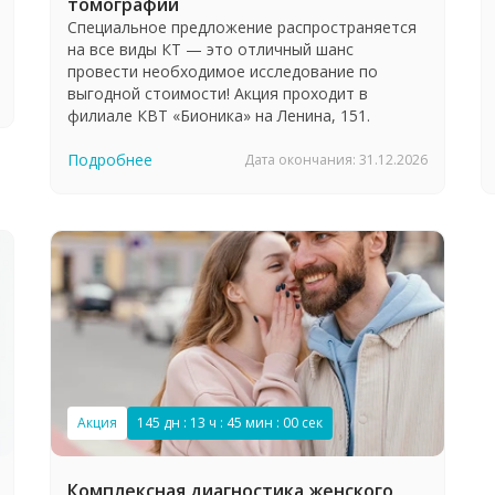
томографии
Специальное предложение распространяется
на все виды КТ — это отличный шанс
провести необходимое исследование по
выгодной стоимости! Акция проходит в
филиале КВТ «Бионика» на Ленина, 151.
Подробнее
Дата окончания: 31.12.2026
Акция
145 дн : 13 ч : 44 мин : 59 сек
Комплексная диагностика женского