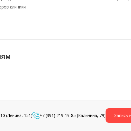
оров клиники
иям
-10
(Ленина, 151)
+7 (391) 219-19-85
(Калинина, 79)
Запись 