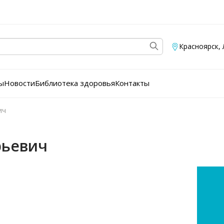
Красноярск
,
ы
Новости
Библиотека здоровья
Контакты
ич
рьевич