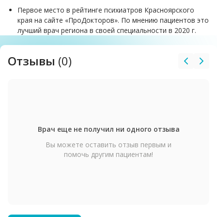
2022 г. – «Психиатрия», Красноярский государственный
Первое место в рейтинге психиатров Красноярского
медицинский университет имени профессора Войно-
края на сайте «ПроДокторов». По мнению пациентов это
Ясенецкого
лучший врач региона в своей специальности в 2020 г.
Отзывы
(0)
Врач еще не получил ни одного отзыва
Вы можете оставить отзыв первым и
помочь другим пациентам!