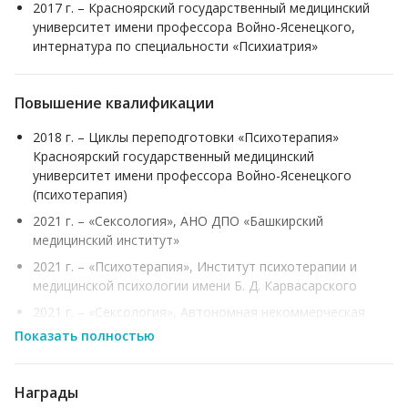
2017 г. – Красноярский государственный медицинский
университет имени профессора Войно-Ясенецкого,
интернатура по специальности «Психиатрия»
Повышение квалификации
2018 г. – Циклы переподготовки «Психотерапия»
Красноярский государственный медицинский
университет имени профессора Войно-Ясенецкого
(психотерапия)
2021 г. – «Сексология», АНО ДПО «Башкирский
медицинский институт»
2021 г. – «Психотерапия», Институт психотерапии и
медицинской психологии имени Б. Д. Карвасарского
2021 г. – «Сексология», Автономная некоммерческая
организация дополнительного профессионального
Показать полностью
образования «ДДМ»
2021 г. – «Психотерапия», Институт психотерапии и
Награды
медицинской психологии имени Б.Д. Карвасарского