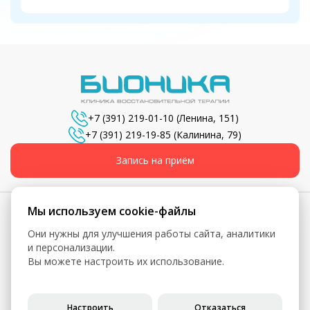
+7 (391) 219-01-10
(Ленина, 151)
+7 (391) 219-19-85
(Калинина, 79)
Запись на приём
Мы используем cookie-файлы
Они нужны для улучшения работы сайта, аналитики
© 2026, Бионика - Сеть медицинских центров
и персонализации.
Вы можете настроить их использование.
Вся информация, включая цены, представлена для
ознакомления и не является публичной офертой (ст. 435 ГК
РФ, ст. 437 ГК РФ)
Настроить
Отказаться