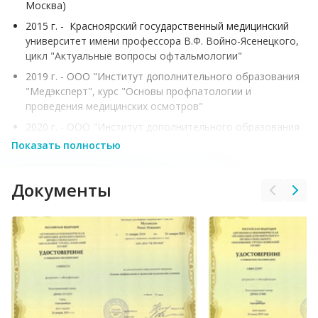
Москва)
2015 г. - Красноярский государственный медицинский
университет имени профессора В.Ф. Войно-Ясенецкого,
цикл "Актуальные вопросы офтальмологии"
2019 г. - ООО "Институт дополнительного образования
"Медэксперт", курс "Основы профпатологии и
проведения медицинских осмотров"
2020 г. - ООО "Институт дополнительного образования
"Медэксперт", курс "Офтальмология"
Показать полностью
2024 г. - АНО ДПО "ГК ПРОФИ", курс "Основы
профпатологии и проведения медицинский осмотров" (г.
Документы
Екатеринбург)