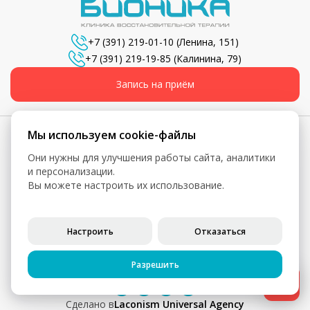
+7 (391) 219-01-10
(Ленина, 151)
+7 (391) 219-19-85
(Калинина, 79)
Запись на приём
Мы используем cookie-файлы
Они нужны для улучшения работы сайта, аналитики
© 2026, Бионика - Сеть медицинских центров
и персонализации.
Вы можете настроить их использование.
Вся информация, включая цены, представлена для
ознакомления и не является публичной офертой (ст. 435 ГК
РФ, ст. 437 ГК РФ)
Настроить
Отказаться
Политика конфиденциальности
Согласие на обработку персональных данных
Разрешить
Cделано в
Laconism Universal Agency