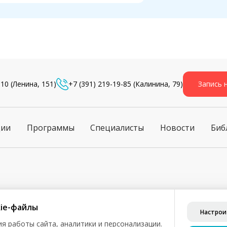
-10
(Ленина, 151)
+7 (391) 219-19-85
(Калинина, 79)
Запись 
ции
Программы
Специалисты
Новости
Биб
ознакомления и не является публичной офертой (ст. 435 ГК РФ, 
ie-файлы
Настрои
бработку персональных данных
я работы сайта, аналитики и персонализации.