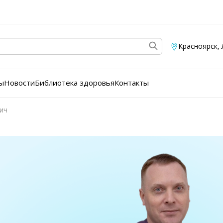
Красноярск
,
ы
Новости
Библиотека здоровья
Контакты
ич