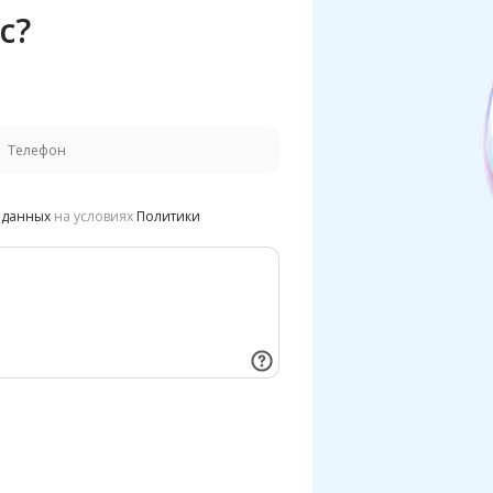
с?
 данных
на условиях
Политики