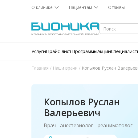
О клинике
Пациентам
Отзывы
Услуги
Прайс-лист
Программы
Акции
Специалист
Главная
/
Наши врачи
/
Копылов Руслан Валерьев
Копылов Руслан
Валерьевич
Врач - анестезиолог - реаниматолог