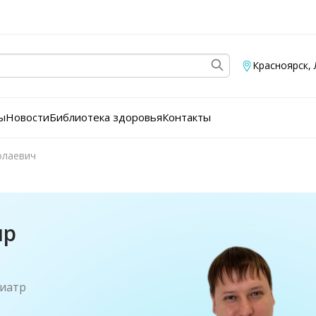
Красноярск
,
ы
Новости
Библиотека здоровья
Контакты
олаевич
ир
хиатр