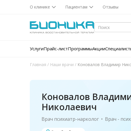
О клинике
Пациентам
Отзывы
Услуги
Прайс-лист
Программы
Акции
Специалист
Главная
/
Наши врачи
/
Коновалов Владимир Ник
Коновалов Владим
Николаевич
Врач психиатр-нарколог
Врач - пси