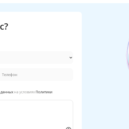
с?
 данных
на условиях
Политики