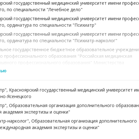
оярский государственный медицинский университет имени профес
го, по специальности "Лечебное дело"
оярский государственный медицинский университет имени профес
го, ординатура по специальности "Психиатр"
оярский государственный медицинский университет имени профес
го, ординатура по специальности "Психиатр-нарколог"
ральное государственное бюджетное образовательное учреждени
о профессионального образования "Российская медицинская
рывного профессионального образования" Министерства
я Российской Федерации" , аккредитация по специальности
тью
ральное государственное бюджетное образовательное учреждени
иатр", Красноярский государственный медицинский университет и
о профессионального образования "Российская медицинская
но-Ясенецкого
рывного профессионального образования" Министерства
я Российской Федерации" , аккредитация по специальности
иатр", Образовательная организация дополнительного образова
аркология"
 академия экспертизы и оценки"
иатр-нарколог", Образовательная организация дополнительного
еждународная академия экспертизы и оценки"