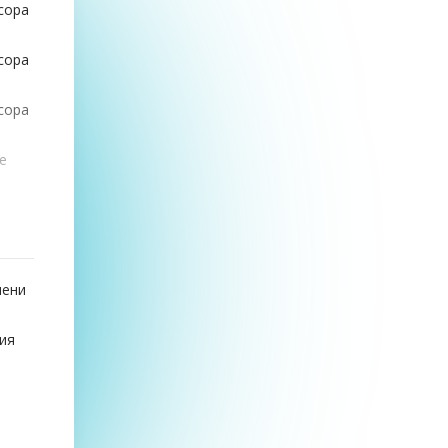
сора
сора
сора
е
е
мени
ния