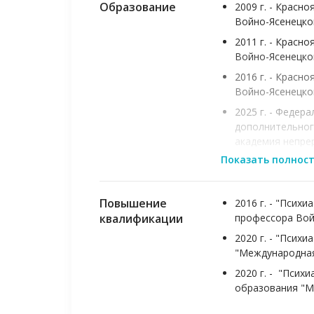
Образование
2009 г. - Красн
Войно-Ясенецко
2011 г. - Красн
Войно-Ясенецко
2016 г. - Красн
Войно-Ясенецко
2025 г. - Феде
дополнительног
академия непре
здравоохранени
Показать полнос
"Психиатрия"
2025 г. - Феде
Повышение
2016 г. - "Псих
дополнительног
квалификации
профессора Вой
академия непре
здравоохранени
2020 г. - "Псих
"Психиатрия - н
"Международная
2020 г. - "Псих
образования "М