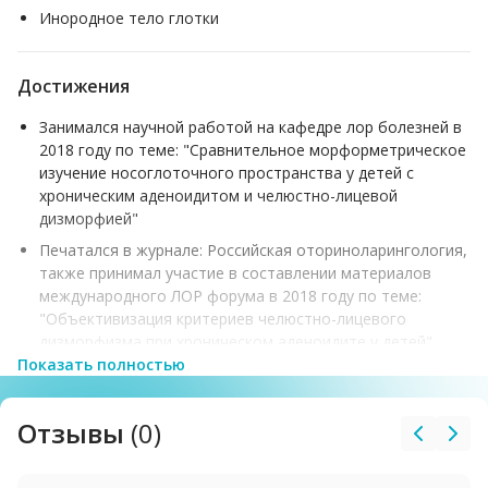
Инородное тело глотки
Достижения
Занимался научной работой на кафедре лор болезней в
2018 году по теме: "Сравнительное морформетрическое
изучение носоглоточного пространства у детей с
хроническим аденоидитом и челюстно-лицевой
дизморфией"
Печатался в журнале: Российская оториноларингология,
также принимал участие в составлении материалов
международного ЛОР форума в 2018 году по теме:
"Объективизация критериев челюстно-лицевого
дизморфизма при хроническом аденоидите у детей"
Показать полностью
Отзывы
(0)