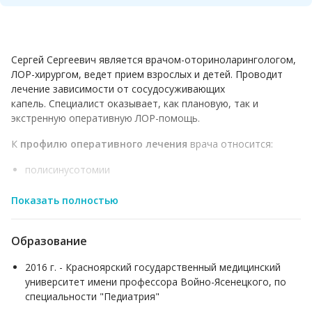
Сергей Сергеевич является врачом-оториноларингологом,
ЛОР-хирургом, ведет прием взрослых и детей. Проводит
лечение зависимости от сосудосуживающих
капель. Специалист оказывает, как плановую, так и
экстренную оперативную ЛОР-помощь.
К
профилю оперативного лечения
врача относится:
полисинусотомии
септопластика
Показать полностью
полипотомия
эндоскопическое удаление кист, новообразований
Образование
аденотомия
2016 г. - Красноярский государственный медицинский
подслизистая вазотомия
университет имени профессора Войно-Ясенецкого, по
репозиция костей носа
специальности "Педиатрия"
увулопалатопластика