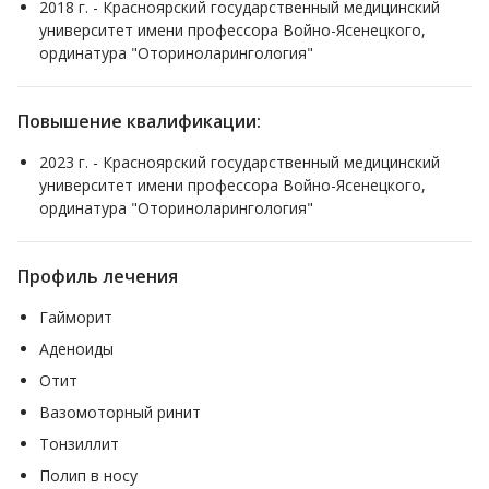
2018 г. - Красноярский государственный медицинский
университет имени профессора Войно-Ясенецкого,
Запись на прием по телефону по телефону регистратуры:
ординатура "Оториноларингология"
219-01-10, на сайте KRASBIONIKA.RU или лично, при
обращении в регистратуру. Часы приема Вы можете
уточнить у администраторов клиники.
Повышение квалификации:
2023 г. - Красноярский государственный медицинский
университет имени профессора Войно-Ясенецкого,
ординатура "Оториноларингология"
Профиль лечения
Гайморит
Аденоиды
Отит
Вазомоторный ринит
Тонзиллит
Полип в носу