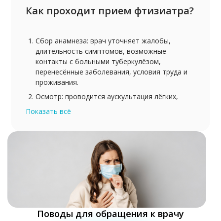
Как проходит прием фтизиатра?
Сбор анамнеза: врач уточняет жалобы,
длительность симптомов, возможные
контакты с больными туберкулёзом,
перенесённые заболевания, условия труда и
проживания.
Осмотр: проводится аускультация лёгких,
осмотр лимфатических узлов, измерение
Показать всё
температуры и артериального давления.
Диагностика: по показаниям назначаются
рентгенография органов грудной клетки, T-
SPOT-тест, бактериологическое исследование
мокроты, проба Манту, Диаскинтест, анализы
крови и мочи.
После получения результатов врач
устанавливает диагноз и формирует
индивидуальный план лечения.
Поводы для обращения к врачу