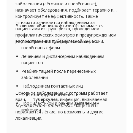
заболевания (лёгочные и внелёгочные),
назначает обследования, подбирает терапию и
контролирует её эффективность. Также
фтизиатр занимается наблюдением за
В клинике «Бионика» фтизиатр занимается:
пациентами из групп риска, проведением
профилактических осмотров и предупреждением
распространения туберкулёзной инфекции.
Диагностикой туберкулёза лёгких и
внелёгочных форм
Лечением и диспансерным наблюдением
пациентов
Реабилитацией после перенесённых
заболеваний
Наблюдением контактных лиц
Основное заболевание, с которым работает
Оценкой трудоспособности
врач, —
туберкулёз,
инфекция, вызываемая
Профилактикой и ранним выявлением
Mycobacterium tuberculosis
. Чаще всего
инфекции
поражаются лёгкие, но возможны и другие
локализации.