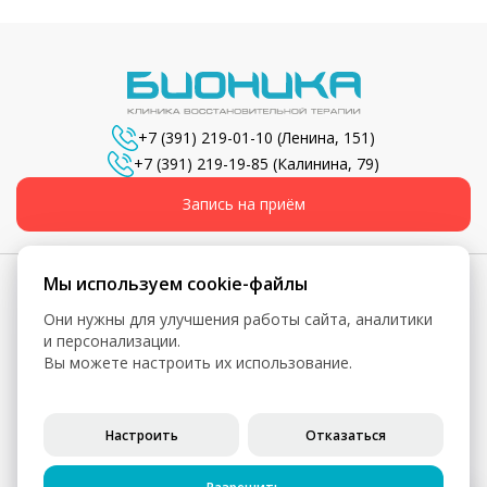
+7 (391) 219-01-10
(Ленина, 151)
+7 (391) 219-19-85
(Калинина, 79)
Запись на приём
Мы используем cookie-файлы
Они нужны для улучшения работы сайта, аналитики
© 2026, Бионика - Сеть медицинских центров
и персонализации.
Вы можете настроить их использование.
Вся информация, включая цены, представлена для
ознакомления и не является публичной офертой (ст. 435 ГК
РФ, ст. 437 ГК РФ)
Настроить
Отказаться
Политика конфиденциальности
Согласие на обработку персональных данных