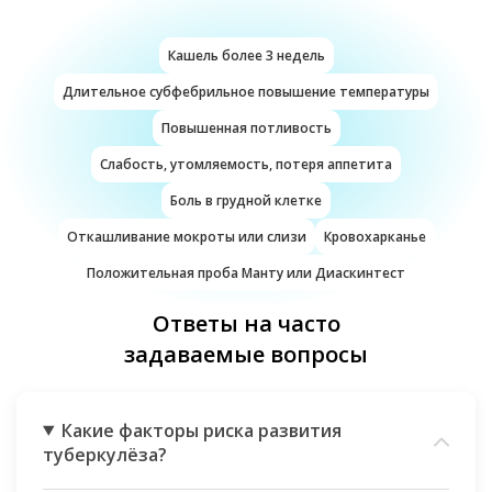
Далее пациент находится под динамическим
контролем фтизиатра с регулярной оценкой
эффективности терапии.
Кашель более 3 недель
Длительное субфебрильное повышение температуры
Повышенная потливость
Слабость, утомляемость, потеря аппетита
Боль в грудной клетке
Откашливание мокроты или слизи
Кровохарканье
Положительная проба Манту или Диаскинтест
Ответы на часто
задаваемые вопросы
Какие факторы риска развития
туберкулёза?