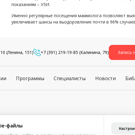
показаниям – УЗИ.
Именно регулярные посещения маммолога позволяют выяв
увеличивает шансы на выздоровление почти в 96% случаев
-10
(Ленина, 151)
+7 (391) 219-19-85
(Калинина, 79)
Запись 
ции
Программы
Специалисты
Новости
Биб
ознакомления и не является публичной офертой (ст. 435 ГК РФ, 
ie-файлы
Настрои
бработку персональных данных