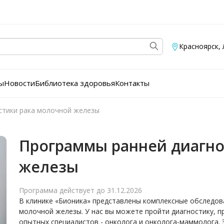
Красноярск
,
ы
Новости
Библиотека здоровья
Контакты
стики рака молочной железы
Программы ранней диагно
железы
Программа действует до 31.12.2026
В клинике «Бионика» представлены комплексные обследова
молочной железы. У нас вы можете пройти диагностику, п
опытных специалистов - онколога и онколога-маммолога. 