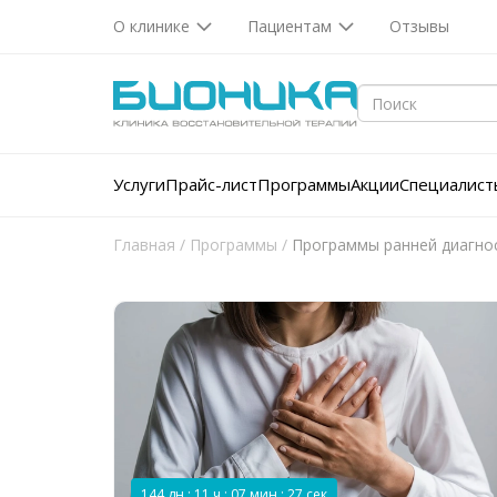
О клинике
Пациентам
Отзывы
Услуги
Прайс-лист
Программы
Акции
Специалист
Главная
/
Программы
/
Программы ранней диагно
144 дн : 11 ч : 07 мин : 27 сек