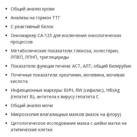
Общий анализ крови
Анализы на гормон ТТГ
С-реактивный белок
Онкомаркер СА-125 для исключения онкологических
процессов
Метаболические показатели: глюкоза, холестерин,
ЛПВП, ЛПНП, триглецериды
Показатели функции печени: АСТ, АЛТ, общий билирубин
Почечные показатели: креатинин, мочевина, мочевая
кислота
Инфекционные маркеры: ВИЧ, RW (сифилис), HBsAg
(гепатит B), антитела к вирусу гепатита C
Общий анализ мочи
Микроскопия влагалищных мазков (мазок на флору)
Цитологическое исследование мазка с шейки матки на
атипические клетки