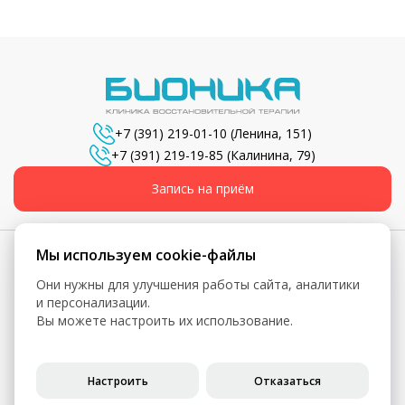
+7 (391) 219-01-10
(Ленина, 151)
+7 (391) 219-19-85
(Калинина, 79)
Запись на приём
Мы используем cookie-файлы
Они нужны для улучшения работы сайта, аналитики
© 2026, Бионика - Сеть медицинских центров
и персонализации.
Вы можете настроить их использование.
Вся информация, включая цены, представлена для
ознакомления и не является публичной офертой (ст. 435 ГК
РФ, ст. 437 ГК РФ)
Настроить
Отказаться
Политика конфиденциальности