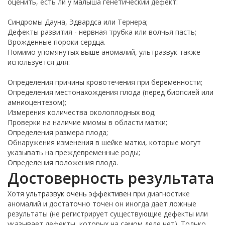
оценить, есть ли у малыша генетический дефект:
Синдромы Дауна, Эдвардса или Тернера;
Дефекты развития - нервная трубка или волчья пасть;
Врожденные пороки сердца.
Помимо упомянутых выше аномалий, ультразвук также
используется для:
Определения причины кровотечения при беременности;
Определения местонахождения плода (перед биопсией или
амниоцентезом);
Измерения количества околоплодных вод;
Проверки на наличие миомы в области матки;
Определения размера плода;
Обнаружения изменения в шейке матки, которые могут
указывать на преждевременные роды;
Определения положения плода.
Достоверность результата
Хотя
ультразвук очень эффективен
при диагностике
аномалий и достаточно точен он иногда дает ложные
результаты (не регистрирует существующие дефекты или
указывает дефекты, которых на самом деле нет). Только