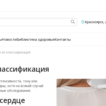
Красноярск
,
ы
Новости
Библиотека здоровья
Контакты
и их классификация
классификация
тенсивности, тону или
ны, хотя на всякий случай
рные обследования.
 сердце