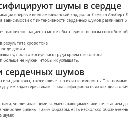
ссифицируют шумы в сердце
кации впервые ввел американский кардиолог Сэмюэл Альберт Ле
 в зависимости от интенсивности сердечных шумов различают 6 
дечных циклов пациента может быть единственным способом о
в результате кровотока.
вроде дрожи.
лышать, просто коснувшись груди краем стетоскопа.
п больше не нужен, чтобы их услышать.
и сердечных шумов
ы или диастолы, также влияет на их интенсивность. Так, помимо
 другим характеристикам — классифицировать их как диастоличе
нными, увеличивающимися, уменьшающимися или сочетанием дву
це наиболее сильны. Таким образом, есть несколько обозначенны
а шума: