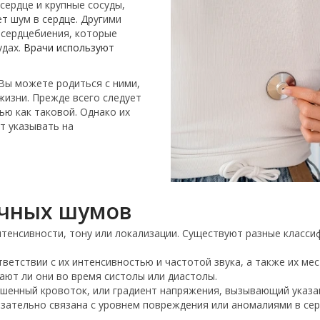
сердце и крупные сосуды,
ет шум в сердце. Другими
 сердцебиения, которые
удах.
Врачи используют
Вы можете родиться с ними,
жизни. Прежде всего следует
ью как таковой. Однако их
т указывать на
ечных шумов
тенсивности, тону или локализации. Существуют разные класси
ветствии с их интенсивностью и частотой звука, а также их м
ают ли они во время систолы или диастолы.
ушенный кровоток, или градиент напряжения, вызывающий указа
язательно связана с уровнем повреждения или аномалиями в сер