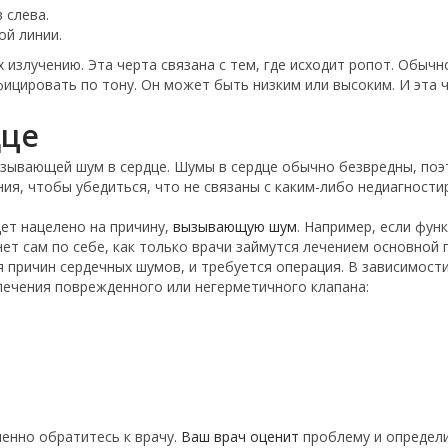
 слева.
ой линии.
излучению. Эта черта связана с тем, где исходит ропот. Обычно
ицировать по тону. Он может быть низким или высоким. И эта ч
дце
ызывающей шум в сердце. Шумы в сердце обычно безвредны, поэ
ия, чтобы убедиться, что не связаны с каким-либо недиагност
ет нацелено на причину,
вызывающую шум
. Например, если фу
ет сам по себе, как только врачи займутся лечением основной 
я причин сердечных шумов, и требуется операция. В зависимост
ечения поврежденного или негерметичного клапана:
ленно обратитесь к врачу.
Ваш врач оценит
проблему и определи