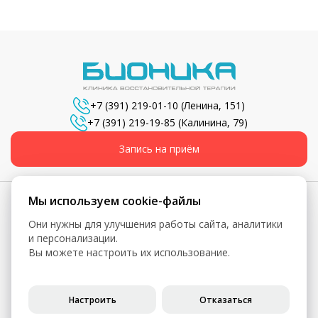
+7 (391) 219-01-10
(Ленина, 151)
+7 (391) 219-19-85
(Калинина, 79)
Запись на приём
Мы используем cookie-файлы
Они нужны для улучшения работы сайта, аналитики
© 2026, Бионика - Сеть медицинских центров
и персонализации.
Вы можете настроить их использование.
Вся информация, включая цены, представлена для
ознакомления и не является публичной офертой (ст. 435 ГК
РФ, ст. 437 ГК РФ)
Настроить
Отказаться
Политика конфиденциальности