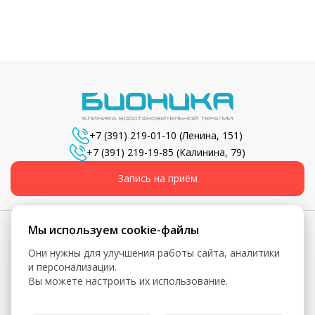
+7 (391) 219-01-10
(Ленина, 151)
+7 (391) 219-19-85
(Калинина, 79)
Запись на приём
Мы используем cookie-файлы
Они нужны для улучшения работы сайта, аналитики
© 2026, Бионика - Сеть медицинских центров
и персонализации.
Вы можете настроить их использование.
Вся информация, включая цены, представлена для
ознакомления и не является публичной офертой (ст. 435 ГК
РФ, ст. 437 ГК РФ)