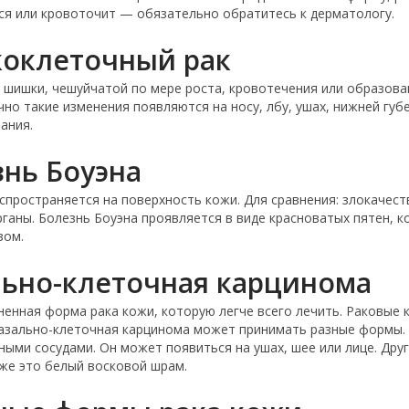
ся или кровоточит — обязательно обратитесь к дерматологу.
коклеточный рак
й шишки, чешуйчатой по мере роста, кровотечения или образова
 такие изменения появляются на носу, лбу, ушах, нижней губе 
ания.
знь Боуэна
аспространяется на поверхность кожи. Для сравнения: злокачес
ганы. Болезнь Боуэна проявляется в виде красноватых пятен, 
зом.
льно-клеточная карцинома
енная форма рака кожи, которую легче всего лечить. Раковые 
 Базально-клеточная карцинома может принимать разные формы
ными сосудами. Он может появиться на ушах, шее или лице. Дру
еже это белый восковой шрам.