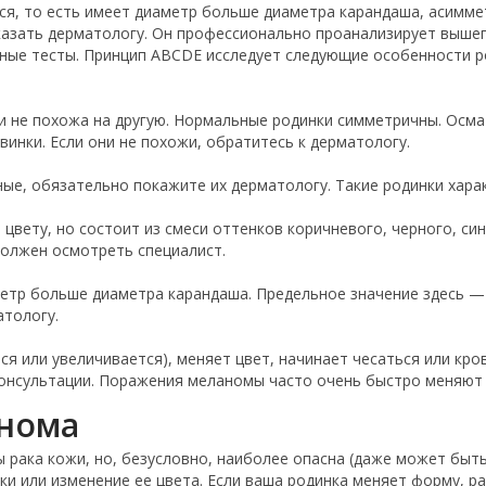
ся, то есть имеет диаметр больше диаметра карандаша, асимме
казать дерматологу. Он профессионально проанализирует выше
ные тесты. Принцип ABCDE исследует следующие особенности р
и не похожа на другую. Нормальные родинки симметричны. Осма
инки. Если они не похожи, обратитесь к дерматологу.
ные, обязательно покажите их дерматологу. Такие родинки хар
цвету, но состоит из смеси оттенков коричневого, черного, си
должен осмотреть специалист.
етр больше диаметра карандаша. Предельное значение здесь — д
атологу.
я или увеличивается), меняет цвет, начинает чесаться или кро
консультации. Поражения меланомы часто очень быстро меняют 
анома
ды рака кожи, но, безусловно, наиболее опасна (даже может бы
и или изменение ее цвета. Если ваша родинка меняет форму, ра