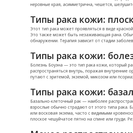
неровные края, асимметрична, чешется, шелушит
Типы рака кожи: плос
Этот тип рака может проявляться в виде красно
Это также может быть незаживающая рана. Обычно
обнаружении. Терапия зависит от стадии заболев
Типы рака кожи: боле
Болезнь Боуэна — это тип рака кожи, который р
распространяться внутрь, поражая внутренние ор
путают с эритемой, экземой, микозом или псориа
Типы рака кожи: база
Базально-клеточный рак — наиболее распростран
взрослые обычно страдают от этого типа рака.
или восковая экзема, часто с видимыми кровенос
плоское чешуйчатое пятно на спине или груди. Р