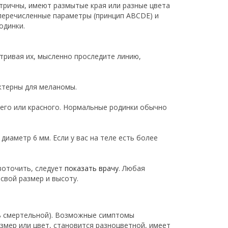
тричны, имеют размытые края или разные цвета
перечисленные параметры (принцип ABCDE) и
одинки.
тривая их, мысленно проследите линию,
актерны для меланомы.
него или красного. Нормальные родинки обычно
иаметр 6 мм. Если у вас на теле есть более
воточить, следует
показать врачу
. Любая
свой размер и высоту.
ть смертельной). Возможные симптомы
змер или цвет, становится разноцветной, имеет