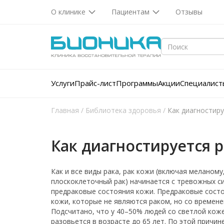
О клинике
Пациентам
Отзывы
Услуги
Прайс-лист
Программы
Акции
Специалист
Главная
/
Библиотека здоровья
/
Как диагностиру
Как диагностируется 
Как и все виды рака, рак кожи (включая меланому
плоскоклеточный рак) начинается с тревожных 
предраковые состояния кожи. Предраковые сост
кожи, которые не являются раком, но со времене
Подсчитано, что у 40–50% людей со светлой кож
разовьется в возрасте до 65 лет. По этой причи