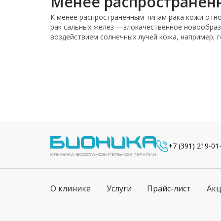
Менее распространен
К менее распространенным типам рака кожи отно
рак сальных желез —злокачественное новообразо
воздействием солнечных лучей кожа, например, го
+7 (391) 219-01
О клинике
Услуги
Прайс-лист
Ак