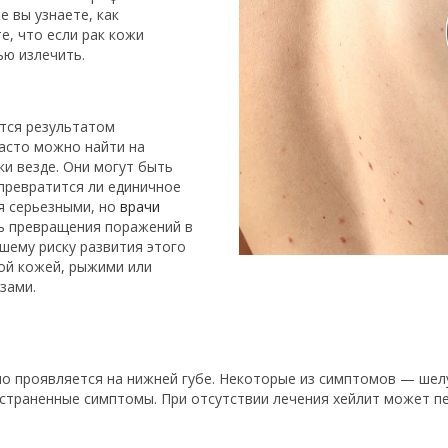
 вы узнаете, как
е, что если рак кожи
ью излечить.
тся результатом
часто можно найти на
ки везде. Они могут быть
 превратится ли единичное
я серьезными, но
врачи
ть превращения поражений в
шему риску развития этого
ой кожей, рыжими или
зами.
о проявляется на нижней губе. Некоторые из симптомов — шел
остраненные симптомы. При отсутствии лечения хейлит может п