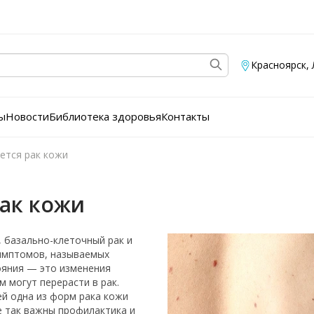
Красноярск
,
ы
Новости
Библиотека здоровья
Контакты
ется рак кожи
рак кожи
, базально-клеточный рак и
симптомов, называемых
ояния — это изменения
м могут перерасти в рак.
ей одна из форм рака кожи
не так важны профилактика и