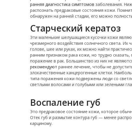
ранняя диагностика симптомов
заболевания. Ниже
распознать предраковые состояния кожи. Помнит
обнаружен на ранней стадии, его можно полност
Старческий кератоз
Эти маленькие шелушащиеся кусочки кожи являю
чрезмерного воздействия солнечного света. Их 
голове, шее или руках, их можно найти практичес
ранним признаком рака кожи, но трудно сказать,
поражение в рак. Большинство из них не являютс
рекомендуют
раннее лечение, чтобы не допусти
злокачественные канцерогенные клетки. Наиболь
типа поражения кожи подвержены люди со светл
светлыми волосами и голубыми или зелеными гла
Воспаление губ
Это предраковое состояние кожи, которое обычн
Отек губ и размытие контура губ — менее распр
карциному.