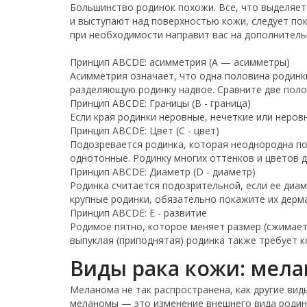
Большинство родинок похожи. Все, что выделяет
и выступают над поверхностью кожи, следует по
при необходимости направит вас на дополнитель
Принцип ABCDE: асимметрия (A — асимметры)
Асимметрия означает, что одна половина родинк
разделяющую родинку надвое. Сравните две полов
Принцип ABCDE: Границы (B - граница)
Если края родинки неровные, нечеткие или неров
Принцип ABCDE: Цвет (C - цвет)
Подозревается родинка, которая неоднородна по 
однотонные. Родинку многих оттенков и цветов 
Принцип ABCDE: Диаметр (D - диаметр)
Родинка считается подозрительной, если ее диам
крупные родинки, обязательно покажите их дерм
Принцип ABCDE: E - развитие
Родимое пятно, которое меняет размер (сжимаетс
выпуклая (приподнятая) родинка также требует 
Виды рака кожи: мел
Меланома не так распространена, как другие ви
меланомы — это изменение внешнего вида родинк