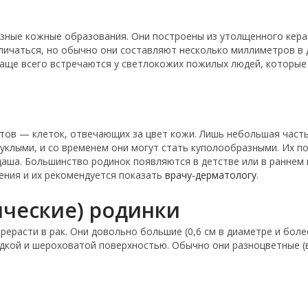
ные кожные образования. Они построены из утолщенного керат
личаться, но обычно они составляют несколько миллиметров в 
аще всего встречаются у светлокожих пожилых людей, которые 
тов — клеток, отвечающих за цвет кожи. Лишь небольшая часть
клыми, и со временем они могут стать куполообразными. Их по
аша. Большинство родинок появляются в детстве или в раннем 
ения и их рекомендуется показать
врачу-дерматологу
.
ические) родинки
ерерасти в рак. Они довольно большие (0,6 см в диаметре и бол
адкой и шероховатой поверхностью. Обычно они разноцветные (