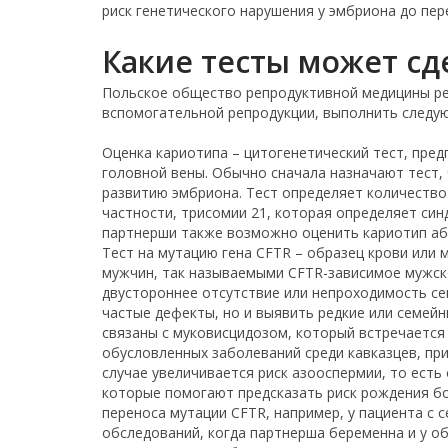
риск генетического нарушения у эмбриона до пер
Какие тесты может сд
Польское общество репродуктивной медицины р
вспомогательной репродукции, выполнить следу
Оценка кариотипа – цитогенетический тест, пред
головной вены. Обычно сначала назначают тест,
развитию эмбриона. Тест определяет количество
частности, трисомии 21, которая определяет син
партнерши также возможно оценить кариотип аб
Тест на мутацию гена CFTR – образец крови или 
мужчин, так называемыми CFTR-зависимое мужское
двустороннее отсутствие или непроходимость се
частые дефекты, но и выявить редкие или семей
связаны с муковисцидозом, который встречается 
обусловленных заболеваний среди кавказцев, пр
случае увеличивается риск азооспермии, то есть
которые помогают предсказать риск рождения б
переноса мутации CFTR, например, у пациента с
обследований, когда партнерша беременна и у о