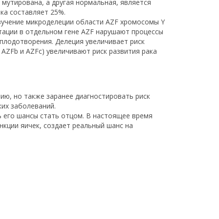
R мутирована, а другая нормальная, является
нка составляет 25%.
Изучение микроделеции области AZF хромосомы Y
утации в отдельном гене AZF нарушают процессы
оплодотворения. Делеция увеличивает риск
AZFb и AZFc) увеличивают риск развития рака
ю, но также заранее диагностировать риск
ких заболеваний.
 его шансы стать отцом. В настоящее время
кции яичек, создает реальный шанс на