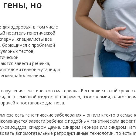
 гены, но
 для здоровья, в том числе
ый носитель генетической
спермы, специалисты все
, борющимся с проблемой
кулярных тестов,
етической
таются завести ребенка,
осителями генной мутации, и
ческим заболеванием.
нарушения генетического материала. Бесплодие в этой среде сл
идов в семенной жидкости, например, азооспермия, олигоспер
рачей к постановке диагноза.
намнезе есть генетические заболевания – он или кто-то в семье
екомендуется завести ребенка с подобным генетическим дефекто
уковисцидоз, синдром Дауна, синдром Тернера или синдром Пат
зовать вспомогательные репродуктивные технологии, то есть In 