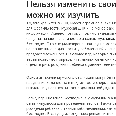
Нельзя изменить свои
можно их изучить
То, что хранится в ДНК, имеет огромное значение
для фертильности. Мужская ДНК – не менее важн
информации. Именно поэтому, помимо анализов 
чаще
назначают генетические анализы мужчинам
бесплодия. Это специализированная группа моле
направленных на диагностику заболеваний и ген
предрасположенности. В случае пар, которые пы
тесты позволяют определить, являются ли они н
оценить риск рождения ребенка с данным генети
Одной из причин мужского бесплодия могут быть 
нарушения количества и подвижности сперматозо
выкидыши у партнерши также должны побуждать в
Если у пары неясное бесплодие, а у мужчины в а
быть импульсом для проведения тестов. Также р
рождения ребенка с такими заболеваниями, как м
бесплодия. В ситуации, когда пара решает исполь