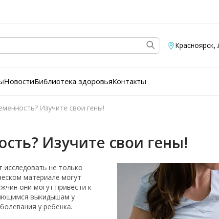
Красноярск
,
ы
Новости
Библиотека здоровья
Контакты
еменность? Изучите свои гены!
сть? Изучите свои гены!
 исследовать не только
ическом материале могут
жчин они могут привести к
ряющимся выкидышам у
болевания у ребенка.