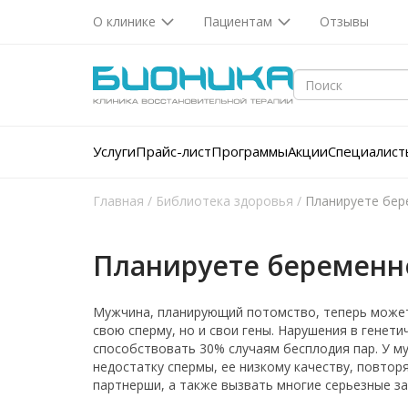
О клинике
Пациентам
Отзывы
Услуги
Прайс-лист
Программы
Акции
Специалист
Главная
/
Библиотека здоровья
/
Планируете бер
Планируете беременно
Мужчина, планирующий потомство, теперь может
свою сперму, но и свои гены. Нарушения в генет
способствовать 30% случаям бесплодия пар. У му
недостатку спермы, ее низкому качеству, повто
партнерши, а также вызвать многие серьезные за