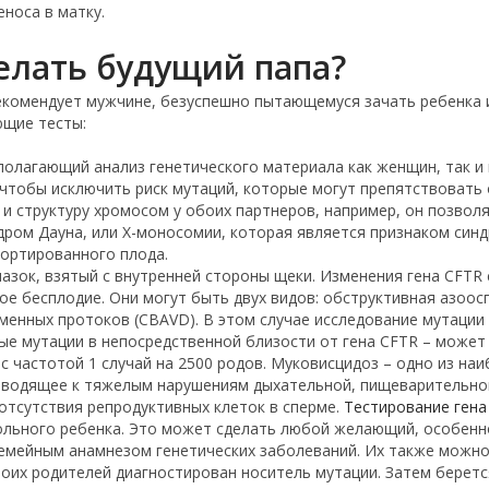
еноса в матку.
елать будущий папа?
екомендует мужчине, безуспешно пытающемуся зачать ребенка
ющие тесты:
полагающий анализ генетического материала как женщин, так и 
 чтобы исключить риск мутаций, которые могут препятствовать
 и структуру хромосом у обоих партнеров, например, он позвол
дром Дауна, или X-моносомии, которая является признаком син
ортированного плода.
мазок, взятый с внутренней стороны щеки. Изменения гена CFT
 бесплодие. Они могут быть двух видов: обструктивная азоосп
менных протоков (CBAVD). В этом случае исследование мутации
ные мутации в непосредственной близости от гена CFTR – может
с частотой 1 случай на 2500 родов. Муковисцидоз – одно из на
иводящее к тяжелым нарушениям дыхательной, пищеварительной
 отсутствия репродуктивных клеток в сперме.
Тестирование гена
ольного ребенка. Это может сделать любой желающий, особенно
 семейным анамнезом генетических заболеваний. Их также можн
боих родителей диагностирован носитель мутации. Затем беретс