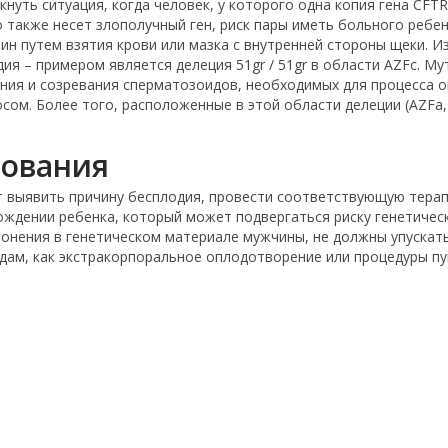
нуть ситуация, когда человек, у которого одна копия гена CFT
то также несет злополучный ген, риск пары иметь больного ребе
чин путем взятия крови или мазка с внутренней стороны щеки. 
ия – примером является делеция 51gr / 51gr в области AZFc. М
ания и созревания сперматозоидов, необходимых для процесса 
ом. Более того, расположенные в этой области делеции (AZFa, 
ования
 выявить причину бесплодия, провести соответствующую терапи
ождении ребенка, который может подвергаться риску генетичес
нения в генетическом материале мужчины, не должны упускать
дам, как экстракорпоральное оплодотворение или процедуры пун