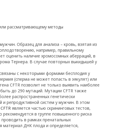
 или рассматривающему методы
мужчин. Образец для анализа – кровь, взятая из
 оплодотворению, например, правильному
яет оценить наличие хромосомных аберраций, в
дрома Тернера. В случае повторных выкидышей у
R связаны с некоторыми формами бесплодия у
ермия (сперма не может попасть в эякулят) или
 гена CFTR позволит не только выявить наиболее
 быть до 290 мутаций. Мутации CFTR также
иболее распространенных генетически
 и репродуктивной систем у мужчин. В этом
 CFTR
является частью скрининговых тестов,
 рекомендуется в группе повышенного риска
о проводить в рамках пренатальных
я материал ДНК плода и определяется,