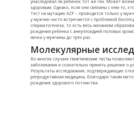
унаследовал ли ребенок тот же ген. Может возник
здоровым. Однако, если они связаны с кем-то, к
Тест на мутацию AZF – проводится только у муж
у мужчин часто встречается с проблемой бесплод
сперматогенеза, то есть весь механизм образов
рождения ребенка с анеуплоидией половых хромос
яичка у мужчины до трех раз.
Молекулярные исслед
Во многих случаях
генетические тесты
позволяют
заболевания и сознательно принять решение о р
Результаты исследования, подтверждающие откло
репродуктивная медицина, благодаря таким мето
рождение здорового потомства.