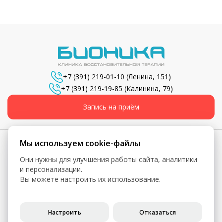
+7 (391) 219-01-10
(Ленина, 151)
+7 (391) 219-19-85
(Калинина, 79)
Запись на приём
Мы используем cookie-файлы
Они нужны для улучшения работы сайта, аналитики
© 2026, Бионика - Сеть медицинских центров
и персонализации.
Вы можете настроить их использование.
Вся информация, включая цены, представлена для
ознакомления и не является публичной офертой (ст. 435 ГК
РФ, ст. 437 ГК РФ)
Настроить
Отказаться
Политика конфиденциальности