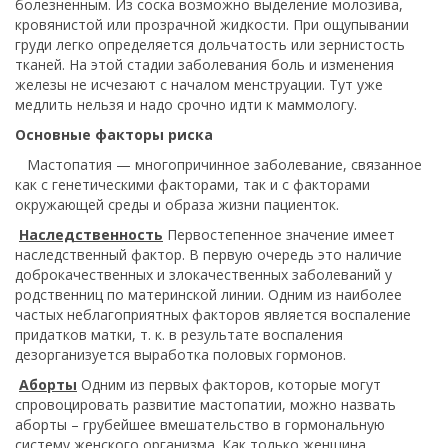
болезненным. Из соска возможно выделение молозива,
кровянистой или прозрачной жидкости. При ощупывании
груди легко определяется дольчатость или зернистость
тканей. На этой стадии заболевания боль и изменения
железы не исчезают с началом менструации. Тут уже
медлить нельзя и надо срочно идти к маммологу.
Основные факторы риска
Мастопатия — многопричинное заболевание, связанное
как с генетическими факторами, так и с факторами
окружающей среды и образа жизни пациенток.
Наследственность
Первостепенное значение имеет
наследственный фактор. В первую очередь это наличие
доброкачественных и злокачественных заболеваний у
родственниц по материнской линии. Одним из наиболее
частых неблагоприятных факторов является воспаление
придатков матки, т. к. в результате воспаления
дезорганизуется выработка половых гормонов.
Аборты
Одним из первых факторов, которые могут
спровоцировать развитие мастопатии, можно назвать
аборты – грубейшее вмешательство в гормональную
систему женского организма. Как только женщина