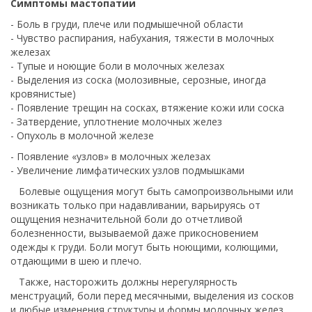
Симптомы мастопатии
- Боль в груди, плече или подмышечной области
- Чувство распирания, набухания, тяжести в молочных
железах
- Тупые и ноющие боли в молочных железах
- Выделения из соска (молозивные, серозные, иногда
кровянистые)
- Появление трещин на сосках, втяжение кожи или соска
- Затвердение, уплотнение молочных желез
- Опухоль в молочной железе
- Появление «узлов» в молочных железах
- Увеличение лимфатических узлов подмышками
Болевые ощущения могут быть самопроизвольными или
возникать только при надавливании, варьируясь от
ощущения незначительной боли до отчетливой
болезненности, вызываемой даже прикосновением
одежды к груди. Боли могут быть ноющими, колющими,
отдающими в шею и плечо.
Также, насторожить должны нерегулярность
менструаций, боли перед месячными, выделения из сосков
и любые изменения структуры и формы молочных желез.