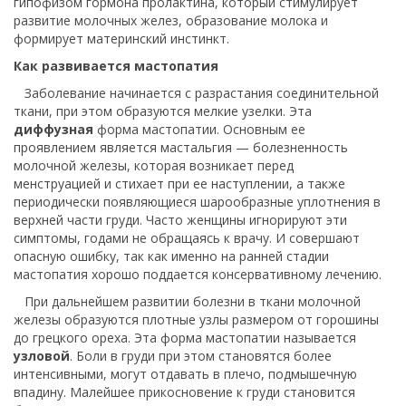
гипофизом гормона пролактина, который стимулирует
развитие молочных желез, образование молока и
формирует материнский инстинкт.
Как развивается мастопатия
Заболевание начинается с разрастания соединительной
ткани, при этом образуются мелкие узелки. Эта
диффузная
форма мастопатии. Основным ее
проявлением является мастальгия — болезненность
молочной железы, которая возникает перед
менструацией и стихает при ее наступлении, а также
периодически появляющиеся шарообразные уплотнения в
верхней части груди. Часто женщины игнорируют эти
симптомы, годами не обращаясь к врачу. И совершают
опасную ошибку, так как именно на ранней стадии
мастопатия хорошо поддается консервативному лечению.
При дальнейшем развитии болезни в ткани молочной
железы образуются плотные узлы размером от горошины
до грецкого ореха. Эта форма мастопатии называется
узловой
. Боли в груди при этом становятся более
интенсивными, могут отдавать в плечо, подмышечную
впадину. Малейшее прикосновение к груди становится