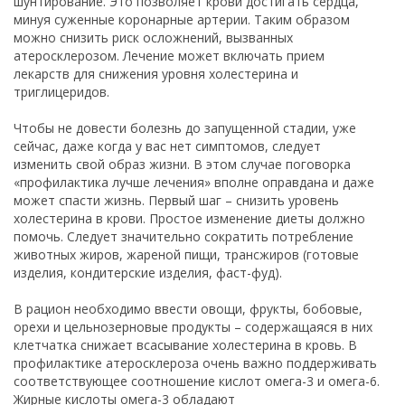
шунтирование. Это позволяет крови достигать сердца,
минуя суженные коронарные артерии. Таким образом
можно снизить риск осложнений, вызванных
атеросклерозом. Лечение может включать прием
лекарств для снижения уровня холестерина и
триглицеридов.
Чтобы не довести болезнь до запущенной стадии, уже
сейчас, даже когда у вас нет симптомов, следует
изменить свой образ жизни. В этом случае поговорка
«профилактика лучше лечения» вполне оправдана и даже
может спасти жизнь. Первый шаг – снизить уровень
холестерина в крови. Простое изменение диеты должно
помочь. Следует значительно сократить потребление
животных жиров, жареной пищи, трансжиров (готовые
изделия, кондитерские изделия, фаст-фуд).
В рацион необходимо ввести овощи, фрукты, бобовые,
орехи и цельнозерновые продукты – содержащаяся в них
клетчатка снижает всасывание холестерина в кровь. В
профилактике атеросклероза очень важно поддерживать
соответствующее соотношение кислот омега-3 и омега-6.
Жирные кислоты омега-3 обладают