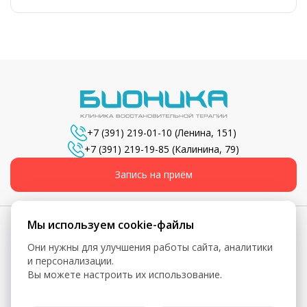
никаких дискомфорта, никаких осложнений, под конец
больничного уже был восстановлен на 100%. Всем
советую делать сразу же операцию таблетками и
свечами по возможности обращаться к этому
специалисту. Огромное спасибо Денису Юрьевичу за
проделанную безболезненно и очень хорошую
операцию.
+7 (391) 219-01-10
(Ленина, 151)
+7 (391) 219-19-85
(Калинина, 79)
Запись на приём
Мы используем cookie-файлы
Они нужны для улучшения работы сайта, аналитики
© 2026, Бионика - Сеть медицинских центров
и персонализации.
Вы можете настроить их использование.
Вся информация, включая цены, представлена для
ознакомления и не является публичной офертой (ст. 435 ГК
РФ, ст. 437 ГК РФ)